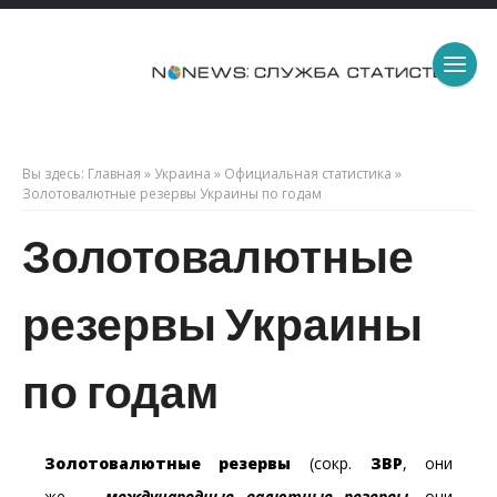
Вы здесь:
Главная
»
Украина
»
Официальная статистика
»
Золотовалютные резервы Украины по годам
Золотовалютные
резервы Украины
по годам
Золотовалютные резервы
(сокр.
ЗВР
, они
же —
международные валютные резервы
, они