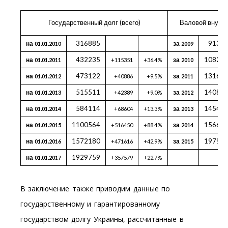
Государственный долг (всего)
Валовой внутре
316885
9133
на
за
01.01.2010
2009
432235
10825
на
за
01.01.2011
+115351
+36.4%
2010
473122
13166
на
за
01.01.2012
+40886
+9.5%
2011
515511
14088
на
за
01.01.2013
+42389
+9.0%
2012
584114
14549
на
за
01.01.2014
+68604
+13.3%
2013
1100564
15667
на
за
01.01.2015
+516450
+88.4%
2014
1572180
19794
на
за
01.01.2016
+471616
+42.9%
2015
1929759
на
01.01.2017
+357579
+22.7%
В заключение также приводим данные по
государственному и гарантированному
государством долгу Украины, рассчитанные в