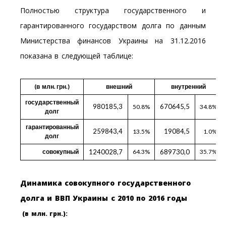
Полностью структура государственного и
гарантированного государством долга по данным
Министерства финансов Украины на 31.12.2016
показана в следующей таблице:
(в млн. грн.)
внешний
внутренний
государственный
980185,3
670645,5
50.8%
34.8%
долг
гарантированный
259843,4
19084,5
13.5%
1.0%
долг
совокупный
1240028,7
64.3%
689730,0
35.7%
Динамика совокупного государственного
долга и ВВП Украины с 2010 по 2016 годы
(в млн. грн.):