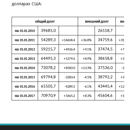
долларах США:
общий долг
внешний долг
внутр
39685,0
26518,7
на
01.01.2010
54289,3
34759,6
на
01.01.2011
+14604.4
+36.8%
+31.1%
59215,7
37474,5
на
01.01.2012
+4926.4
+9.1%
+7.8%
64495,3
38658,8
на
01.01.2013
+5279.6
+8.9%
+3.2%
73078,2
37536,0
на
01.01.2014
+8583.0
+13.3%
-2.9%
69794,8
38792,2
на
01.01.2015
-3283.4
-4.5%
+3.3%
65505,7
43445,4
на
01.01.2016
-4289.2
-6.1%
+12.0%
70970,9
45604,6
на
01.01.2017
+5465.2
+8.3%
+5.0%