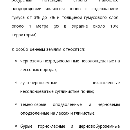
плодородными являются почвы с содержанием
гумуса от 3% до 7% и толщиной гумусового слоя
около 1 метра (их в Украине около 10%
территории).
К особо ценным землям относятся:
черноземы неэродированные несолонцеватые на
лессовых породах;
луго-черноземные незасоленные
несолонцеватые суглинистые почвы;
темно-серые оподзоленные и черноземы
оподзоленные на лессах и глинистые;
бурые горно-лесные и дерновобуроземные