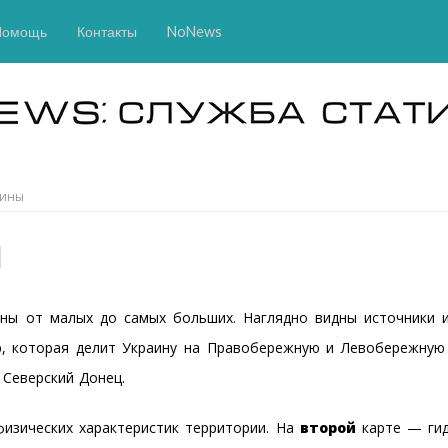
Помощь
Контакты
NoNews
аины
ы
ны от малых до самых больших. Наглядно видны источники и
р, которая делит Украину на Правобережную и Левобережную 
 Северский Донец.
изических характеристик территории. На
второй
карте — гид