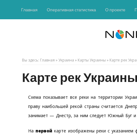
Главная
Оперативная статистика
О проекте
Вы здесь:
Главная
»
Украина
»
Карты Украины
»
Карте рек Укр
Карте рек Украин
Схема показывает все реки на территории Украи
праву наибольшей рекой страны считается Днеп
занимает — Днестр, за ним следует Южный Буг и
На
первой
карте изображены реки с указанием ф