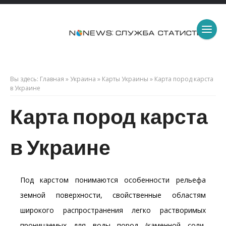
Вы здесь:
Главная
»
Украина
»
Карты Украины
»
Карта пород карста
в Украине
Карта пород карста
в Украине
Под карстом понимаются особенности рельефа
земной поверхности, свойственные областям
широкого распространения легко растворимых
проницаемых для воды пород (каменной соли,