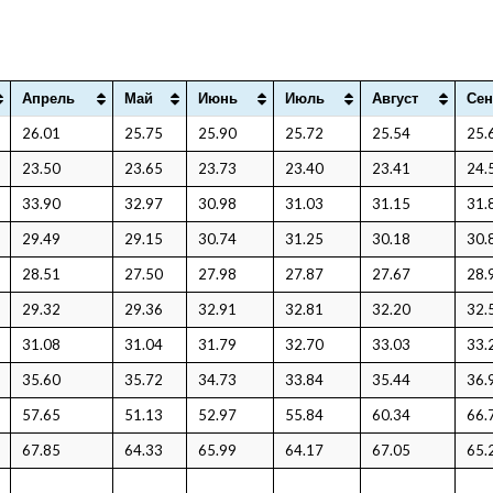
Апрель
Май
Июнь
Июль
Август
Сен
26.01
25.75
25.90
25.72
25.54
25.
23.50
23.65
23.73
23.40
23.41
24.
33.90
32.97
30.98
31.03
31.15
31.
29.49
29.15
30.74
31.25
30.18
30.
28.51
27.50
27.98
27.87
27.67
28.
29.32
29.36
32.91
32.81
32.20
32.
31.08
31.04
31.79
32.70
33.03
33.
35.60
35.72
34.73
33.84
35.44
36.
57.65
51.13
52.97
55.84
60.34
66.
67.85
64.33
65.99
64.17
67.05
65.