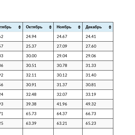
тябрь
Октябрь
Ноябрь
Декабрь
62
24.94
24.67
24.41
57
25.37
27.09
27.60
83
30.00
29.04
29.06
86
30.51
30.78
31.33
92
32.11
30.12
31.40
56
30.91
31.37
30.81
24
32.48
32.07
33.19
93
39.38
41.96
49.32
71
65.73
64.37
66.73
25
63.39
63.21
65.23