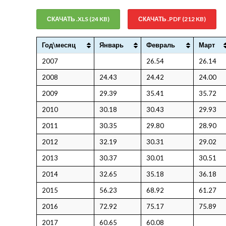
СКАЧАТЬ .XLS (24 KB)
СКАЧАТЬ .PDF (212 KB)
Год\месяц
Январь
Февраль
Март
2007
26.54
26.14
2008
24.43
24.42
24.00
2009
29.39
35.41
35.72
2010
30.18
30.43
29.93
2011
30.35
29.80
28.90
2012
32.19
30.31
29.02
2013
30.37
30.01
30.51
2014
32.65
35.18
36.18
2015
56.23
68.92
61.27
2016
72.92
75.17
75.89
2017
60.65
60.08